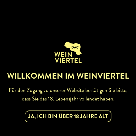
WILLKOMMEN IM WEINVIERTEL
Für den Zugang zu unserer Website bestätigen Sie bitte,
dass Sie das 18. Lebensjahr vollendet haben.
JA, ICH BIN ÜBER 18 JAHRE ALT