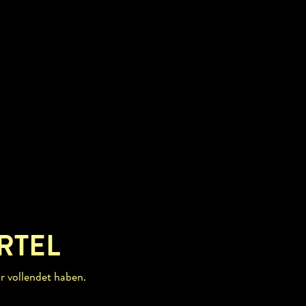
 Drittel weltweit (ca.19.100 Hektar).
RTEL
r vollendet haben.