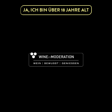
WEINVIERTEL
ZU GAST IM WEIN
JA, ICH BIN ÜBER 18 JAHRE ALT
DAC
hnet den eindeutigen
Das Weinviertel ist e
erkennbaren Charakter
was Urlaube, Ausflü
 im Weinviertel mit...
Erholungsaufenthalte 
weiterlesen
weiterlesen