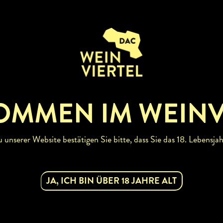
275 besten Weine Österreichs. Damit
kommt fast jeder dritte SALON-Wein...
weiterlesen
OMMEN IM WEINV
unserer Website bestätigen Sie bitte, dass Sie das 18. Lebensjah
WEITERE BEITRÄGE
JA, ICH BIN ÜBER 18 JAHRE ALT