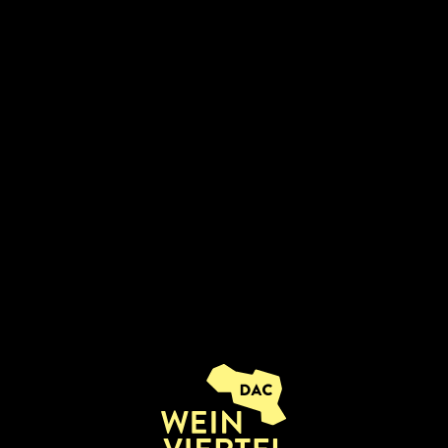
RSTIMMUNG: ADV
WEINVIERTEL.
it nähert sich mit Riesenschritten und damit auch der vorweihnac
ht in die Ferne schweifen, bieten doch gerade die kleinen aber
pur. Lassen Sie sich ein auf wunderschöne und vorweihnachtlich
kten Märkte bieten alles was das Herz begehrt. Auch Kunsthand
 sich bei einem Häferl Glühwein und herrlich dufteten Maronis 
chten sollte man auch immer auf den „Wein achten“! 🙂