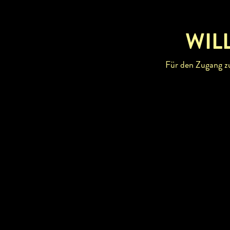
Alle Adventveranstaltungen im Weinvi
>> Advent in der Kellergasse
WIL
>> Advent in Schlössern und auf histo
Für den Zugang zu 
19. November 2018