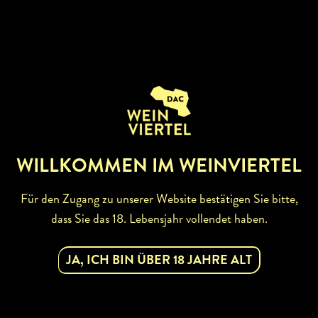
WILLKOMMEN IM WEINVIERTEL
Für den Zugang zu unserer Website bestätigen Sie bitte,
dass Sie das 18. Lebensjahr vollendet haben.
JA, ICH BIN ÜBER 18 JAHRE ALT