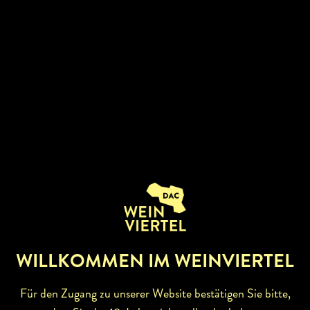
OÖ Sommeliervereinsobm. R. Baumschlager, U. Hager, Sommelier P.
Raab
WILLKOMMEN IM WEINVIERTEL
Für den Zugang zu unserer Website bestätigen Sie bitte,