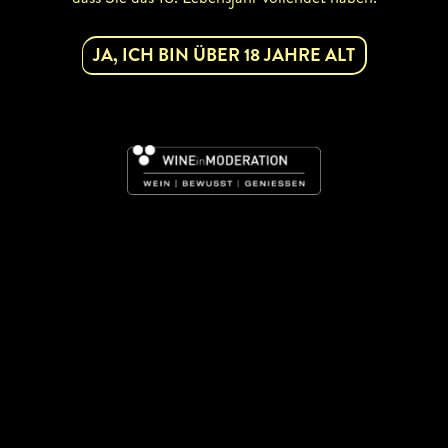
JA, ICH BIN ÜBER 18 JAHRE ALT
Weingut Hahn