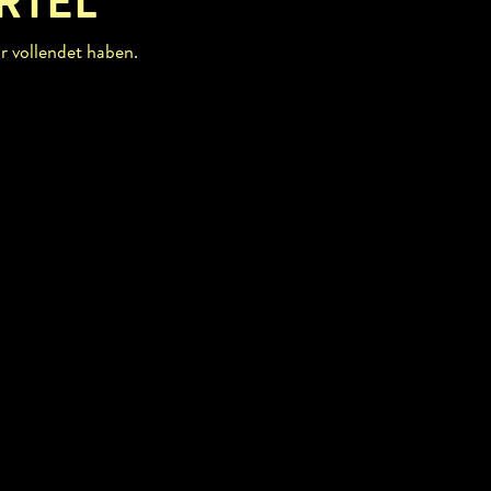
RTEL
r vollendet haben.