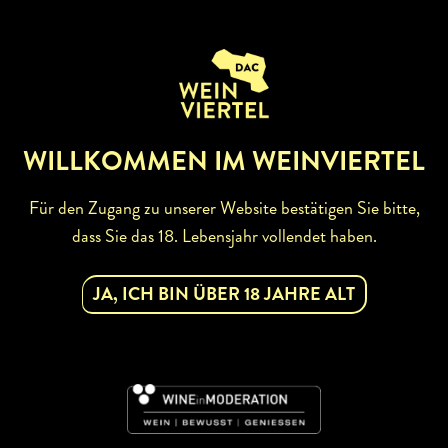
WILLKOMMEN IM WEINVIERTEL
Für den Zugang zu unserer Website bestätigen Sie bitte,
dass Sie das 18. Lebensjahr vollendet haben.
JA, ICH BIN ÜBER 18 JAHRE ALT
ABONNIEREN SIE UNSEREN
NEWSLETTER
Mit dem Newsletter bleiben Sie über unsere
Weinveranstaltungen und Aktionen rund um Weinviertel