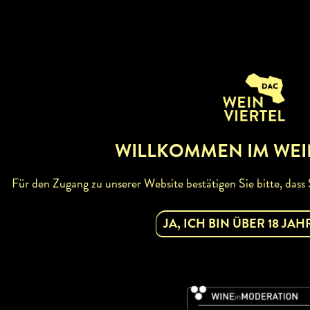
WILLKOMMEN IM WEI
Götzis Kulturbühne Ambach
Für den Zugang zu unserer Website bestätigen Sie bitte, dass 
JA, ICH BIN ÜBER 18 JAH