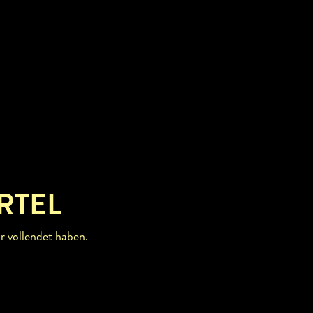
RTEL
r vollendet haben.