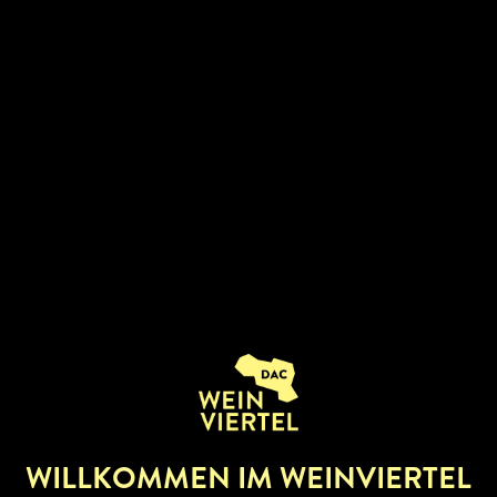
BETRIEBSINFOS
Rebsorten:
Grüner Veltliner, Riesling,
Muskateller, Weißburgunder, Zweigelt,
Welschriesling
Zertifikate:
Biobetrieb
BUSCHENSCHANK
RESTAURANT
WIRTSHAUS
WILLKOMMEN IM WEINVIERTEL