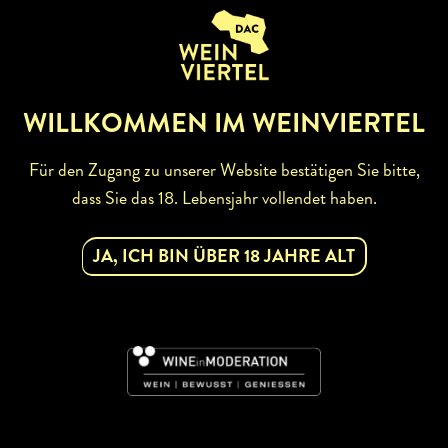
ZURÜCK ZUR WINZERSUCHE
WILLKOMMEN IM WEINVIERTEL
Für den Zugang zu unserer Website bestätigen Sie bitte,
dass Sie das 18. Lebensjahr vollendet haben.
ABONNIEREN SIE UNSEREN
JA, ICH BIN ÜBER 18 JAHRE ALT
NEWSLETTER
Mit dem Newsletter bleiben Sie über unsere
Weinveranstaltungen und Aktionen rund um Weinviertel
informiert. Jetzt gleich abonnieren!
DAC