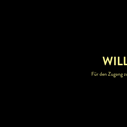
WIL
Für den Zugang zu 