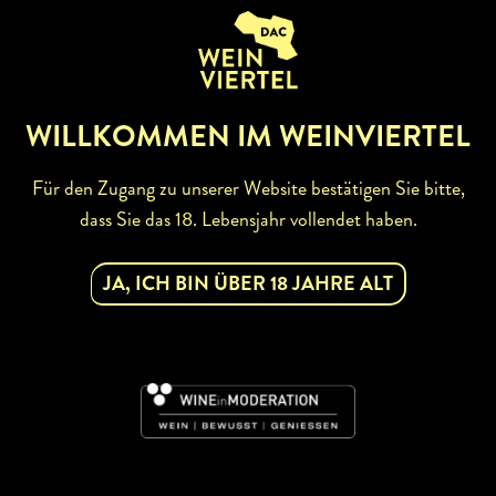
ZURÜCK ZUR WINZERSUCHE
WILLKOMMEN IM WEINVIERTEL
Für den Zugang zu unserer Website bestätigen Sie bitte,
dass Sie das 18. Lebensjahr vollendet haben.
ABONNIEREN SIE UNSEREN
JA, ICH BIN ÜBER 18 JAHRE ALT
NEWSLETTER
Mit dem Newsletter bleiben Sie über unsere
Weinveranstaltungen und Aktionen rund um Weinviertel
informiert. Jetzt gleich abonnieren!
DAC