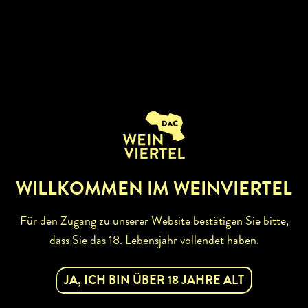
WILLKOMMEN IM WEINVIERTEL
Für den Zugang zu unserer Website bestätigen Sie bitte,
BETRIEBSINFOS
dass Sie das 18. Lebensjahr vollendet haben.
Rebsorten:
Grüner Veltliner, Chardonnay,
JA, ICH BIN ÜBER 18 JAHRE ALT
Weißburgunder, Riesling, Zweigelt,
Welschriesling, Blauer Portugieser, Cabernet