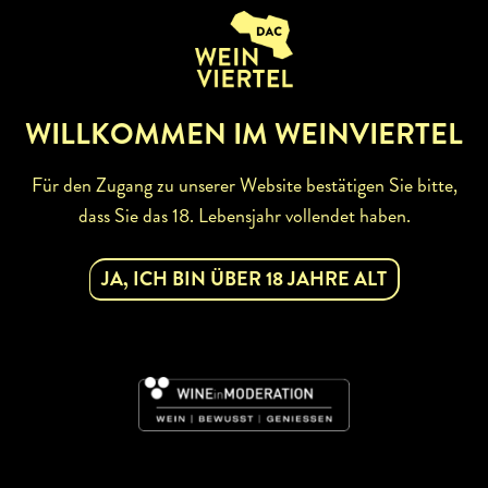
ZURÜCK ZUR WINZERSUCHE
WILLKOMMEN IM WEINVIERTEL
Für den Zugang zu unserer Website bestätigen Sie bitte,
dass Sie das 18. Lebensjahr vollendet haben.
ABONNIEREN SIE UNSEREN
JA, ICH BIN ÜBER 18 JAHRE ALT
NEWSLETTER
Mit dem Newsletter bleiben Sie über unsere
Weinveranstaltungen und Aktionen rund um Weinviertel
informiert. Jetzt gleich abonnieren!
DAC