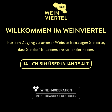
ZURÜCK ZUR WINZERSUCHE
WILLKOMMEN IM WEINVIERTEL
Für den Zugang zu unserer Website bestätigen Sie bitte,
dass Sie das 18. Lebensjahr vollendet haben.
ABONNIEREN SIE UNSEREN
JA, ICH BIN ÜBER 18 JAHRE ALT
NEWSLETTER
Mit dem Newsletter bleiben Sie über unsere
Weinveranstaltungen und Aktionen rund um Weinviertel
informiert. Jetzt gleich abonnieren!
DAC