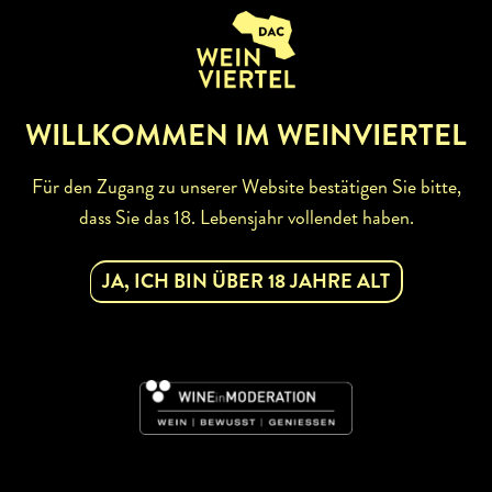
ZURÜCK ZUR WINZERSUCHE
WILLKOMMEN IM WEINVIERTEL
Für den Zugang zu unserer Website bestätigen Sie bitte,
dass Sie das 18. Lebensjahr vollendet haben.
ABONNIEREN SIE UNSEREN
JA, ICH BIN ÜBER 18 JAHRE ALT
NEWSLETTER
Mit dem Newsletter bleiben Sie über unsere
Weinveranstaltungen und Aktionen rund um Weinviertel
informiert. Jetzt gleich abonnieren!
DAC