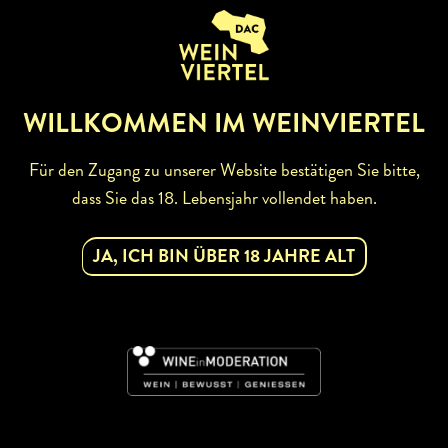
ZURÜCK ZUR WINZERSUCHE
WILLKOMMEN IM WEINVIERTEL
Für den Zugang zu unserer Website bestätigen Sie bitte,
dass Sie das 18. Lebensjahr vollendet haben.
ABONNIEREN SIE UNSEREN
JA, ICH BIN ÜBER 18 JAHRE ALT
NEWSLETTER
Mit dem Newsletter bleiben Sie über unsere
Weinveranstaltungen und Aktionen rund um Weinviertel
informiert. Jetzt gleich abonnieren!
DAC