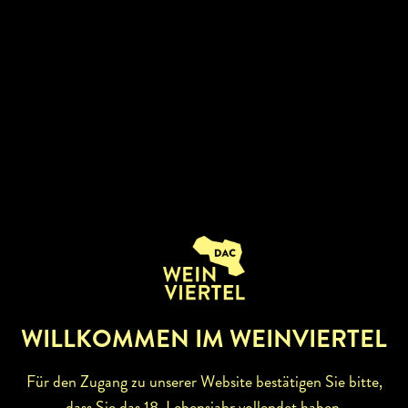
Nachhaltigkeit und Respekt sind das Erfolgsrezept von
Josef Salomon. Seit den 70iger Jahren ist es Ihm ein
Anliegen die Weingärten biologisch und natürlich zu
arbeiten. Durch gezielte Laubarbeit und
Traubenausdünnung erschafft er Weine mit höchster
Qualität  faszinierend – mit Eleganz und Tiefgang!
Respektvoll und mit Bedacht erfolgt der Ausbau
WILLKOMMEN IM WEINVIERTEL
Für den Zugang zu unserer Website bestätigen Sie bitte,
dass Sie das 18. Lebensjahr vollendet haben.