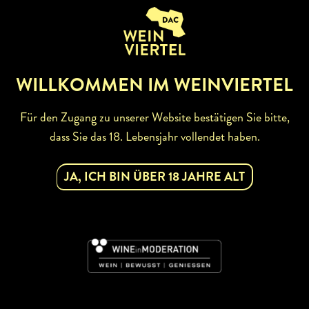
ZURÜCK ZUR WINZERSUCHE
WILLKOMMEN IM WEINVIERTEL
Für den Zugang zu unserer Website bestätigen Sie bitte,
dass Sie das 18. Lebensjahr vollendet haben.
ABONNIEREN SIE UNSEREN
JA, ICH BIN ÜBER 18 JAHRE ALT
NEWSLETTER
Mit dem Newsletter bleiben Sie über unsere
Weinveranstaltungen und Aktionen rund um Weinviertel
informiert. Jetzt gleich abonnieren!
DAC