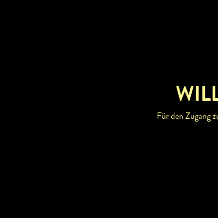
WIL
Für den Zugang zu 
BETRIEBSI
abhofver
BUSCH
RESTA