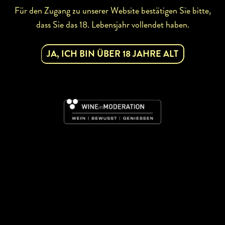
Für den Zugang zu unserer Website bestätigen Sie bitte,
dass Sie das 18. Lebensjahr vollendet haben.
JA, ICH BIN ÜBER 18 JAHRE ALT
BETRIEBSINFOS
Rebsorten:
Muskateller, Grüner Veltliner,
Donauriesling, Sauvignon Blanc,
Chardonnay
abhofverkauf
WIRTSHAUS
RESTAURANT