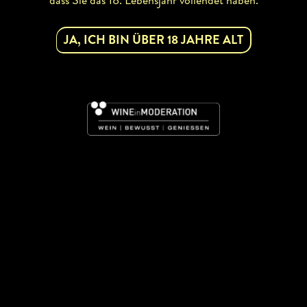
dass Sie das 18. Lebensjahr vollendet haben.
JA, ICH BIN ÜBER 18 JAHRE ALT
ZURÜCK ZUR WINZERSUCHE
ABONNIEREN SIE UNSEREN
NEWSLETTER
Mit dem Newsletter bleiben Sie über unsere
Weinveranstaltungen und Aktionen rund um Weinviertel
informiert. Jetzt gleich abonnieren!
DAC