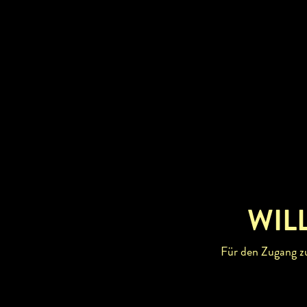
Kellergasse 9 (siehe Bild).
WIL
Für den Zugang zu 