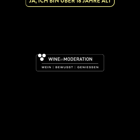
JA, ICH BIN ÜBER 18 JAHRE ALT
NFOS
ENSCHANK
URANT
HAUS