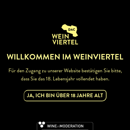
WILLKOMMEN IM WEINVIERTEL
Für den Zugang zu unserer Website bestätigen Sie bitte,
dass Sie das 18. Lebensjahr vollendet haben.
JA, ICH BIN ÜBER 18 JAHRE ALT