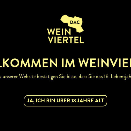
LKOMMEN IM WEINVIE
unserer Website bestätigen Sie bitte, dass Sie das 18. Lebensjah
ZURÜCK ZUR WINZERSUCHE
JA, ICH BIN ÜBER 18 JAHRE ALT