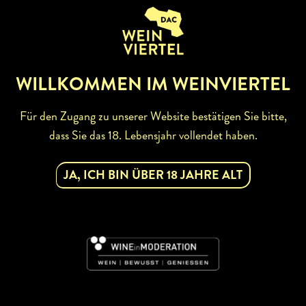
ZURÜCK ZUR WINZERSUCHE
WILLKOMMEN IM WEINVIERTEL
Für den Zugang zu unserer Website bestätigen Sie bitte,
dass Sie das 18. Lebensjahr vollendet haben.
ABONNIEREN SIE UNSEREN
JA, ICH BIN ÜBER 18 JAHRE ALT
NEWSLETTER
Mit dem Newsletter bleiben Sie über unsere
Weinveranstaltungen und Aktionen rund um Weinviertel
informiert. Jetzt gleich abonnieren!
DAC