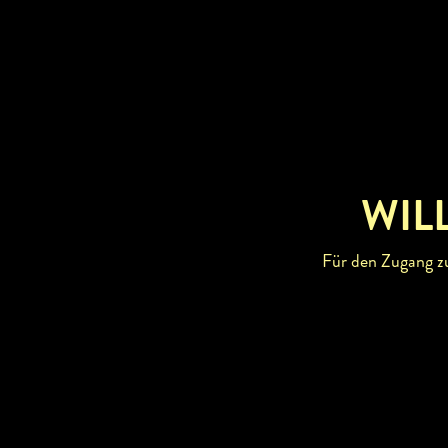
WIL
Für den Zugang zu 