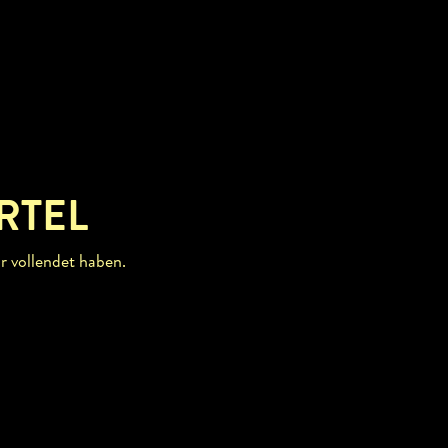
RTEL
r vollendet haben.