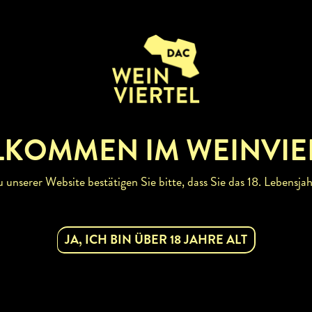
LKOMMEN IM WEINVIE
unserer Website bestätigen Sie bitte, dass Sie das 18. Lebensjah
ZURÜCK ZUR WINZERSUCHE
JA, ICH BIN ÜBER 18 JAHRE ALT