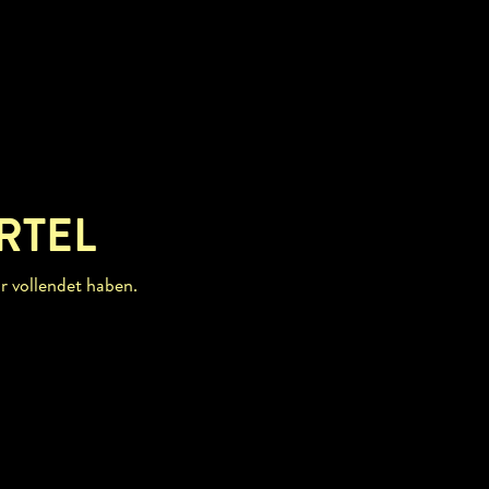
RTEL
r vollendet haben.