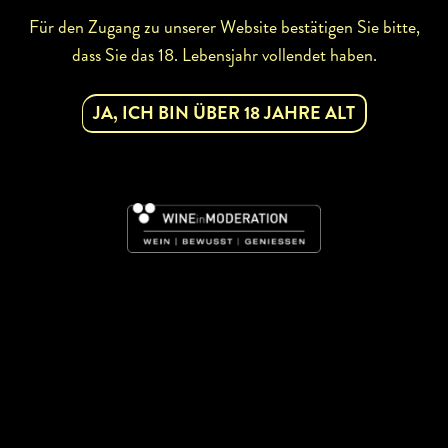
Für den Zugang zu unserer Website bestätigen Sie bitte,
dass Sie das 18. Lebensjahr vollendet haben.
JA, ICH BIN ÜBER 18 JAHRE ALT
ZURÜCK ZUR WINZERSUCHE
ABONNIEREN SIE UNSEREN
NEWSLETTER