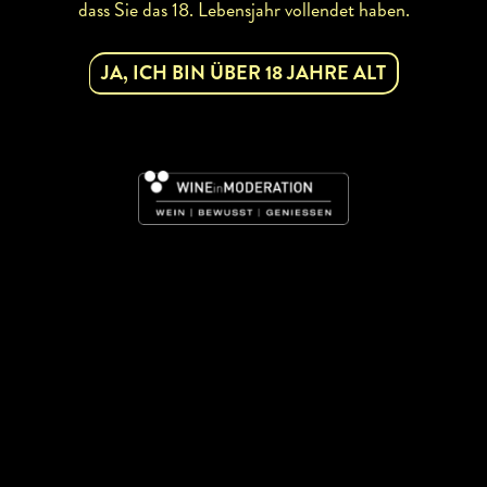
dass Sie das 18. Lebensjahr vollendet haben.
JA, ICH BIN ÜBER 18 JAHRE ALT
BETRIEBSINFOS
Rebsorten:
Grüner Veltliner,
Weißburgunder, Frühroter Veltliner
Zertifikate:
Biobetrieb
abhofverkauf