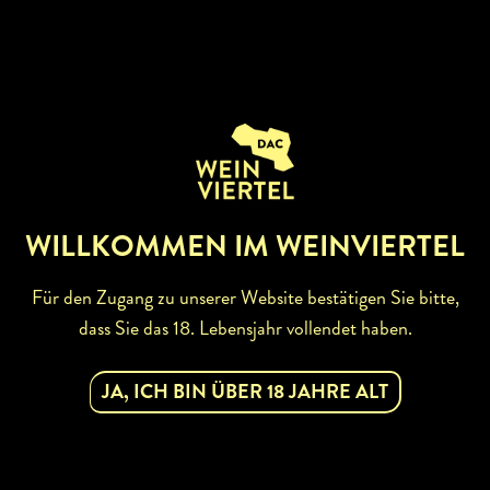
WILLKOMMEN IM WEINVIERTEL
Für den Zugang zu unserer Website bestätigen Sie bitte,
dass Sie das 18. Lebensjahr vollendet haben.
BETRIEBSINFOS
JA, ICH BIN ÜBER 18 JAHRE ALT
Rebsorten:
Grüner Veltliner
Ab-Hof-Verkauf