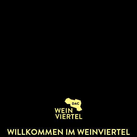
WILLKOMMEN IM WEINVIERTEL