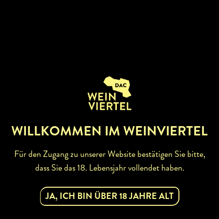
Weinviertel DAC.
WILLKOMMEN IM WEINVIERTEL
Für den Zugang zu unserer Website bestätigen Sie bitte,
dass Sie das 18. Lebensjahr vollendet haben.
BETRIEBSINFOS
JA, ICH BIN ÜBER 18 JAHRE ALT
Rebsorten:
Grüner Veltliner, Muskat-
Ottonel, Frühroter Veltliner, Welschriesling