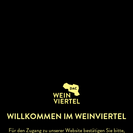
der Reben (Ertragsregulierung, intensive
Pflegemaßnahmen). Bei der Weinbereitung und
Weinausbau wird vor allem auf die Erhaltung von
Reintönigkeit, Bekömmlichkeit und guter Verträglichkeit
geachtet. Bei den Weißweinen setzen wir auf den frischen,
duftigen Typ, mit ausgeprägter Frucht. Die Rotweine
zeichnen sich durch komplexe Aromen, sowie
finessenreichen, samtigen Charme, aus.
WILLKOMMEN IM WEINVIERTEL
Für den Zugang zu unserer Website bestätigen Sie bitte,