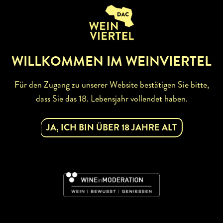
ZURÜCK ZUR WINZERSUCHE
WILLKOMMEN IM WEINVIERTEL
Für den Zugang zu unserer Website bestätigen Sie bitte,
dass Sie das 18. Lebensjahr vollendet haben.
ABONNIEREN SIE UNSEREN
JA, ICH BIN ÜBER 18 JAHRE ALT
NEWSLETTER
Mit dem Newsletter bleiben Sie über unsere
Weinveranstaltungen und Aktionen rund um Weinviertel
informiert. Jetzt gleich abonnieren!
DAC