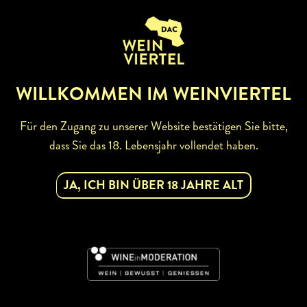
ZURÜCK ZUR WINZERSUCHE
WILLKOMMEN IM WEINVIERTEL
Für den Zugang zu unserer Website bestätigen Sie bitte,
dass Sie das 18. Lebensjahr vollendet haben.
ABONNIEREN SIE UNSEREN
JA, ICH BIN ÜBER 18 JAHRE ALT
NEWSLETTER
Mit dem Newsletter bleiben Sie über unsere
Weinveranstaltungen und Aktionen rund um Weinviertel
informiert. Jetzt gleich abonnieren!
DAC