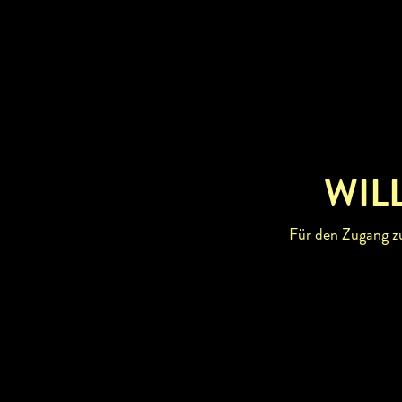
WIL
Für den Zugang zu 