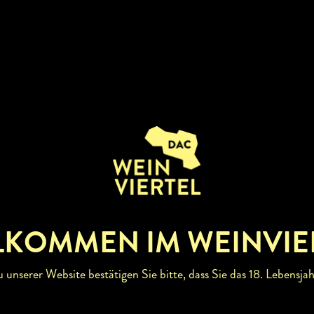
 bewirtschaftet; auch der
eser) zeigt unsere Wurzeln.
 schaffen; ganz besonders
die Brücke zwischen
rt produzieren wir aus den
 hervorbringt mit den
n bekömmliche,
eine. Uns die jungen
er erfüllt es daher mächtig
eidenschaft fortführen zu
LKOMMEN IM WEINVIE
unserer Website bestätigen Sie bitte, dass Sie das 18. Lebensjah