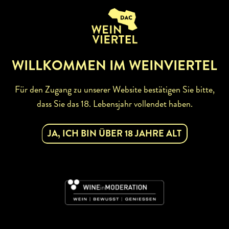
ZURÜCK ZUR WINZERSUCHE
WILLKOMMEN IM WEINVIERTEL
Für den Zugang zu unserer Website bestätigen Sie bitte,
dass Sie das 18. Lebensjahr vollendet haben.
ABONNIEREN SIE UNSEREN
JA, ICH BIN ÜBER 18 JAHRE ALT
NEWSLETTER
Mit dem Newsletter bleiben Sie über unsere
Weinveranstaltungen und Aktionen rund um Weinviertel
informiert. Jetzt gleich abonnieren!
DAC