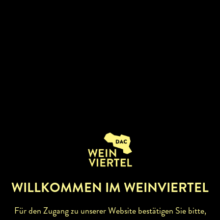
BETRIEBSBESCHREIBUNG
Unser Betrieb umfaßt rund 2 ha Weingärten, welche nach
althergebrachter Weise bewirtschaftet werden. Eine
besonderes Augenmerk legen wir auf Sortenreinheit durch
Handlese. Die Trauben werden gerebelt und unsere Weine
erhalten ihr typisches Bukett durch eine Nachtlagerung der
Maische im Hochbehälter. Die Reifung des Weines erfolgt
großteils in Holzfässern. Wir sind bemüht, den
Weinfreunden leichte, fruchtige Weine anzubieten.
WILLKOMMEN IM WEINVIERTEL
Für den Zugang zu unserer Website bestätigen Sie bitte,