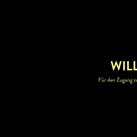
WIL
Für den Zugang zu 