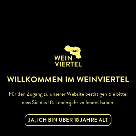
WILLKOMMEN IM WEINVIERTEL
Für den Zugang zu unserer Website bestätigen Sie bitte,
dass Sie das 18. Lebensjahr vollendet haben.
BETRIEBSINFOS
JA, ICH BIN ÜBER 18 JAHRE ALT
abhofverkauf
BUSCHENSCHANK