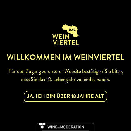
WILLKOMMEN IM WEINVIERTEL
Für den Zugang zu unserer Website bestätigen Sie bitte,
dass Sie das 18. Lebensjahr vollendet haben.
JA, ICH BIN ÜBER 18 JAHRE ALT