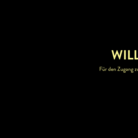
WIL
Für den Zugang zu 
BETRIEBSI
BUSCH
RESTA
WIRTS